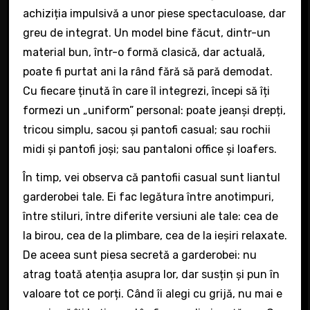
achiziția impulsivă a unor piese spectaculoase, dar
greu de integrat. Un model bine făcut, dintr-un
material bun, într-o formă clasică, dar actuală,
poate fi purtat ani la rând fără să pară demodat.
Cu fiecare ținută în care îl integrezi, începi să îți
formezi un „uniform” personal: poate jeanși drepți,
tricou simplu, sacou și pantofi casual; sau rochii
midi și pantofi joși; sau pantaloni office și loafers.
În timp, vei observa că pantofii casual sunt liantul
garderobei tale. Ei fac legătura între anotimpuri,
între stiluri, între diferite versiuni ale tale: cea de
la birou, cea de la plimbare, cea de la ieșiri relaxate.
De aceea sunt piesa secretă a garderobei: nu
atrag toată atenția asupra lor, dar susțin și pun în
valoare tot ce porți. Când îi alegi cu grijă, nu mai e