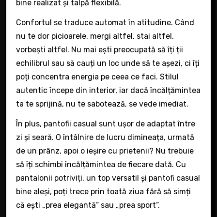
bine realizat și talpă flexibilă.
Confortul se traduce automat în atitudine. Când
nu te dor picioarele, mergi altfel, stai altfel,
vorbești altfel. Nu mai ești preocupată să îți ții
echilibrul sau să cauți un loc unde să te așezi, ci îți
poți concentra energia pe ceea ce faci. Stilul
autentic începe din interior, iar dacă încălțămintea
ta te sprijină, nu te sabotează, se vede imediat.
În plus, pantofii casual sunt ușor de adaptat între
zi și seară. O întâlnire de lucru dimineața, urmată
de un prânz, apoi o ieșire cu prietenii? Nu trebuie
să îți schimbi încălțămintea de fiecare dată. Cu
pantalonii potriviți, un top versatil și pantofi casual
bine aleși, poți trece prin toată ziua fără să simți
că ești „prea elegantă” sau „prea sport”.