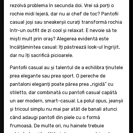
rezolvă problema în secunda doi. Vrei să porți o
rochie midi lejeră, dar nu ai chef de toc? Pantofii
casual joși sau sneakerșii curați transformă rochia
într-un outfit de zi cool și relaxat. E nevoie să te
miști mult prin oraș? Alegerea evidentă este
încălțămintea casual: îți păstrează look-ul îngrijit,
dar nu îți sacrifică picioarele.
Pantofii casual au și talentul de a echilibra ținutele
prea elegante sau prea sport. O pereche de
pantaloni eleganți poate părea prea „rigidă” cu
stiletto, dar combinată cu pantofi casual capătă
un aer modern, smart-casual. La polul opus, jeanșii
și tricoul simplu nu mai par atât de banali atunci
când adaugi pantofi din piele cu o formă
frumoasă. De multe ori, nu hainele trebuie