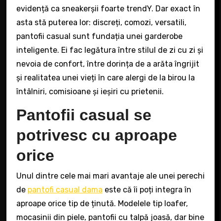
evidență ca sneakerșii foarte trendY. Dar exact în
asta stă puterea lor: discreți, comozi, versatili,
pantofii casual sunt fundația unei garderobe
inteligente. Ei fac legătura între stilul de zi cu zi și
nevoia de confort, între dorința de a arăta îngrijit
și realitatea unei vieți în care alergi de la birou la
întâlniri, comisioane și ieșiri cu prietenii.
Pantofii casual se
potrivesc cu aproape
orice
Unul dintre cele mai mari avantaje ale unei perechi
de
pantofi casual dama
este că îi poți integra în
aproape orice tip de ținută. Modelele tip loafer,
mocasinii din piele, pantofii cu talpă joasă, dar bine